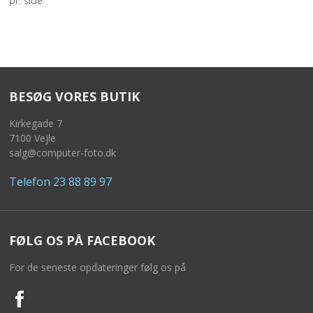
pr. side
PASFOTO
UDEKØRENDE IT-SUPPORT
BESTIL
BESØG VORES BUTIK
NYHEDER
Kirkegade 7
7100 Vejle
salg@computer-foto.dk
TILBUD
Telefon 23 88 89 97
VILKÅR
SØGNING
FØLG OS PÅ FACEBOOK
KONTAKT
For de seneste opdateringer følg os på