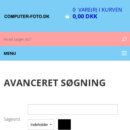
0 VARE(R) I KURVEN
0,00 DKK
MENU
COMPUTER & TILBEHØR
AVANCERET SØGNING
BILLEDER
FOTO & TILBEHØR
MEMORY KORT
Søgeord
OPLADERE