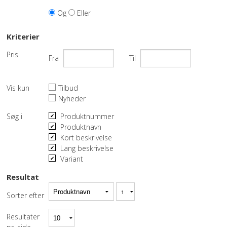
Og
Eller
TABLETS & SMARTPHONES/WATCHES
Kriterier
DIVERSE
Pris
Fra
Til
KABLER
Vis kun
Tilbud
KIKKERTER
Nyheder
BRUGT UDSTYR
Søg i
Produktnummer
Produktnavn
Kort beskrivelse
LEVERING - INSTALL.
Lang beskrivelse
Variant
BATTERIER
Resultat
DRONER & TILBEHØR
Sorter efter
SE KURV
Resultater