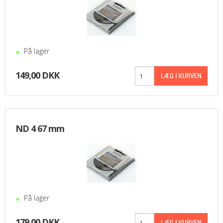
TABLETS & SMARTPHONES/WATCHES
DIVERSE
På lager
KABLER
149,00 DKK
KIKKERTER
BRUGT UDSTYR
ND 4 67 mm
LEVERING - INSTALL.
BATTERIER
DRONER & TILBEHØR
På lager
SE KURV
179,00 DKK