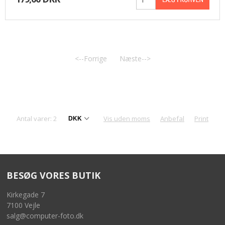
PASFOTO
UDEKØRENDE IT-SUPPORT
<--Forrige
Næste-->
BESTIL
NYHEDER
TILBUD
Antal varer: 2
Vis uden moms
Anbefal
Print
VILKÅR
SØGNING
BESØG VORES BUTIK
KONTAKT
Kirkegade 7
7100 Vejle
salg@computer-foto.dk