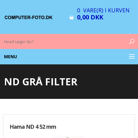
0 VARE(R) I KURVEN
0,00 DKK
MENU
COMPUTER & TILBEHØR
ND GRÅ FILTER
BILLEDER
FOTO & TILBEHØR
MEMORY KORT
Hama ND 4 52 mm
OPLADERE