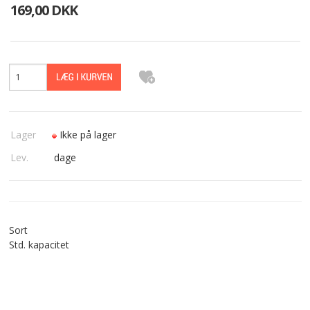
169,00 DKK
TABLETS & SMARTPHONES/WATCHES
DIVERSE
KABLER
KIKKERTER
Lager
Ikke på lager
BRUGT UDSTYR
Lev.
dage
LEVERING - INSTALL.
BATTERIER
Sort
Std. kapacitet
DRONER & TILBEHØR
SE KURV