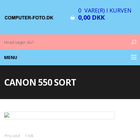
0 VARE(R) I KURVEN
0,00 DKK
MENU
COMPUTER & TILBEHØR
CANON 550 SORT
BILLEDER
FOTO & TILBEHØR
MEMORY KORT
OPLADERE
Pris ved
1
Stk