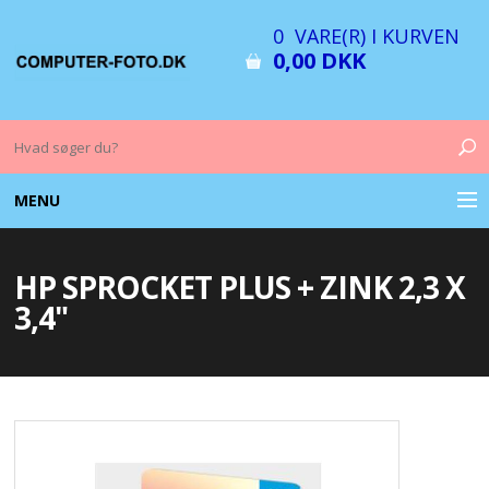
0 VARE(R) I KURVEN
0,00 DKK
MENU
COMPUTER & TILBEHØR
HP SPROCKET PLUS + ZINK 2,3 X
BILLEDER
3,4"
FOTO & TILBEHØR
MEMORY KORT
OPLADERE