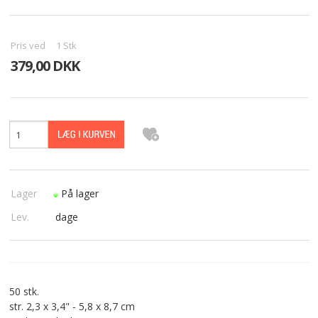
PASFOTO
Pris ved
1
Stk
UDEKØRENDE IT-SUPPORT
379,00 DKK
BESTIL
NYHEDER
TILBUD
VILKÅR
Lager
På lager
Lev.
dage
SØGNING
KONTAKT
50 stk.
str. 2,3 x 3,4" - 5,8 x 8,7 cm