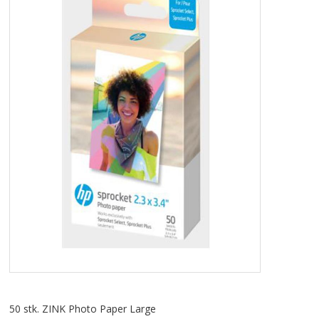
TABLETS & SMARTPHONES/WATCHES
DIVERSE
KABLER
KIKKERTER
BRUGT UDSTYR
LEVERING - INSTALL.
BATTERIER
DRONER & TILBEHØR
SE KURV
50 stk. ZINK Photo Paper Large