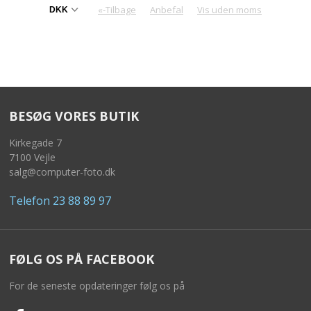
«-Tilbage
Anbefal
Vis uden moms
BESØG VORES BUTIK
Kirkegade 7
7100 Vejle
salg@computer-foto.dk
Telefon 23 88 89 97
FØLG OS PÅ FACEBOOK
For de seneste opdateringer følg os på