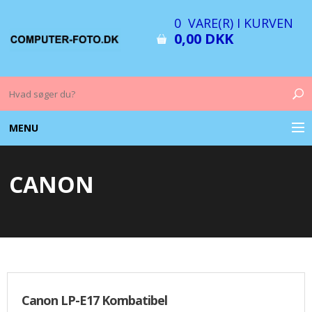
0 VARE(R) I KURVEN
0,00 DKK
MENU
COMPUTER & TILBEHØR
CANON
BILLEDER
FOTO & TILBEHØR
MEMORY KORT
OPLADERE
Canon LP-E17 Kombatibel