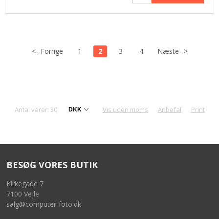
<--Forrige
1
2
3
4
Næste-->
Antal varer: 30
Vis uden moms
Anbefal
Print
BESØG VORES BUTIK
Kirkegade 7
7100 Vejle
salg@computer-foto.dk