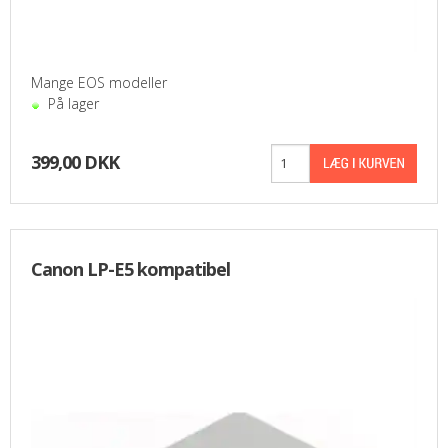
PASFOTO
UDEKØRENDE IT-SUPPORT
Mange EOS modeller
På lager
BESTIL
399,00 DKK
NYHEDER
TILBUD
Canon LP-E5 kompatibel
VILKÅR
SØGNING
KONTAKT