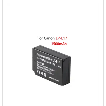
TABLETS & SMARTPHONES/WATCHES
DIVERSE
KABLER
KIKKERTER
BRUGT UDSTYR
LEVERING - INSTALL.
BATTERIER
DRONER & TILBEHØR
SE KURV