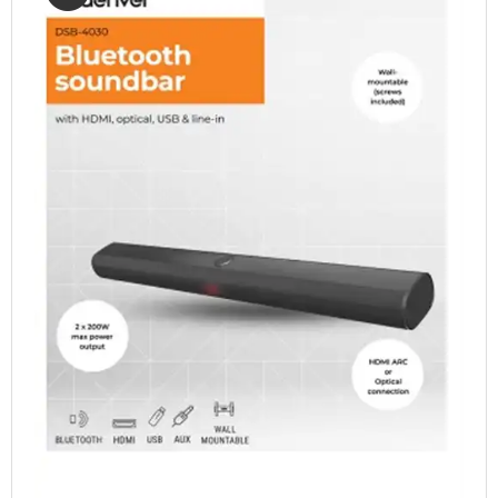
TABLETS & SMARTPHONES/WATCHES
DIVERSE
KABLER
KIKKERTER
BRUGT UDSTYR
LEVERING - INSTALL.
BATTERIER
DRONER & TILBEHØR
SE KURV