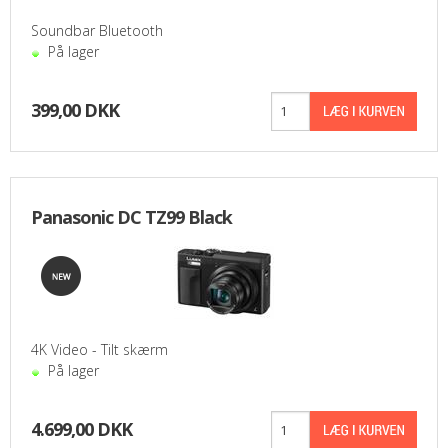
PASFOTO
Soundbar Bluetooth
På lager
UDEKØRENDE IT-SUPPORT
399,00 DKK
BESTIL
NYHEDER
Panasonic DC TZ99 Black
TILBUD
VILKÅR
SØGNING
4K Video - Tilt skærm
KONTAKT
På lager
4.699,00 DKK