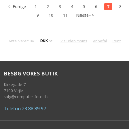
<--Forrige
1
2
3
4
5
6
7
8
9
10
11
Næste-->
Antal varer: 84
Vis uden moms
Anbefal
Print
BESØG VORES BUTIK
Kirkegade 7
7100 Vejle
salg@computer-foto.dk
Telefon 23 88 89 97